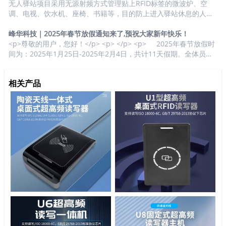
司的信任与支持，我们始终致力于为您提供优质的产品和服务，未
无人驿站项目采用无源射频方式管理贴上RFID标签的微波炉、空
来也将持续以专业的态度，为您的生产运营保驾护航。 在这个属于
调、电视、饮水机、座椅、书籍等，目的防上进入驿站休息的人员
劳动者的节日里，峰华科技携全体员工向每一位奋斗在岗位上...
有偷盗物品行为。实现方式只需在驿站出入自动门上方装置峰华科
技自主生产的超高频阅读器，采用内置8DBI圆极化大天线，感应灵
峰华科技｜2025年春节放假通知来了,预祝大家新年快乐！
敏，读距达8米内可调， 及驿站内物品由峰华科技提供对应的RFID
<p>尊敬的用户，您好！</p> <p> </p> <p> 2025年春节放假时
芯片标签。 自动门控主机发送指令给超高频阅读器实现24小时监控
间为：2025年1月25日-2025年2月4日，共计11天假期。全体员工
人员出入，当感应到有物品是驿站贴上的去标签信息回传给自动门
将于2025年2月5日（农历正月初八）正式上班。</p> <p> </p>
控主机，那么自动门是不会打开让有偷盗行为的人员出去的，报警
<p>在过去的一年里，我们非常感谢您对我们的支持与信赖。新的
相关产品
器也会拉响，安...
一年，我们将继续坚守初心，以更专业、更高效的服务回馈您的厚
爱。在此，我们提前预祝大家在新的一年里蛇年吉祥，万事顺心如
意，事业兴旺发达，生活幸福美满！再次感谢您对我们的支持，期
待在新的一年里与您携手共创美好未来！</p>...