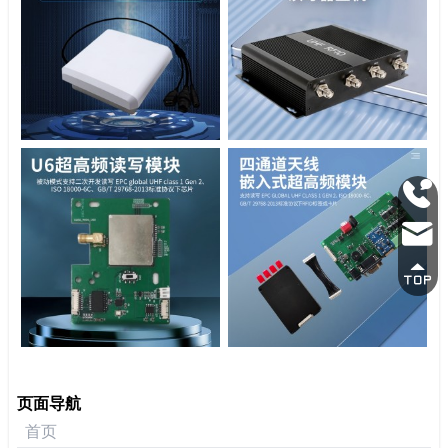
0755
2692
mark
3337
页面导航
首页