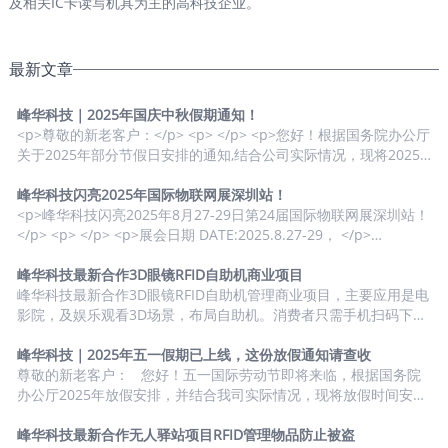
及相关IC卡读写机具为主的高科技企业。
最新文章
峰华科技｜2025年国庆中秋假期通知！
<p>尊敬的新老客户：</p> <p> </p> <p>您好！根据国务院办公厅
关于2025年部分节假日安排的通知,结合公司实际情况，现将2025
年国庆节、中秋节放假安排有关事宜通知如下:</p> <p> </p> <p>
放假时间：2025年10月1日(周三)-10月8日(周三)放假8天</p>
峰华科技闪亮2025年国际物联网展深圳站！
<p> </p> <p>上班时间：10月9日(周四)上班。</p> <p> </p> <p>
<p>峰华科技闪亮2025年8月27-29日第24届国际物联网展深圳站！
在此，感谢您对我司的信任与支持，我们始终致力于为您提供优质
</p> <p> </p> <p>展会日期 DATE:2025.8.27-29， </p>
的产品和服务，未来也将持续以专业的态度，为您的生产运营保驾
<p> </p> <p>展会地点VENUE:深圳国际会展中心(宝安)，</p>
护航。</p> <p> </p>...
<p> </p> <p>诚邀莅临 Welcome to our booth ： 9D9-2 </p>
峰华科技最新合作3D眼镜RFID自助机商业项目
<p> </p> <p>深圳市峰华科技有限公司 <a
峰华科技最新合作3D眼镜RFID自助机管理商业项目，主要应用是电
title="www.fongwah.com" href="http://www.fongwah.com"
影院，及娱乐观看3D场景，布局自助机。消费者只需手机扫码下
target="_blank" rel="noopener">www.fongwah.com</a> RFID
单，选择支付需要租用3D眼镜数量，自助机就开始启动出库相应数
硬件OEM/ODM供应商</p>...
量在取镜口，同时在取眼镜窗有安装RFID模块追塑读取3D眼境的出
峰华科技｜2025年五一假期已上线，这份放假通知请查收
库数量与消费下单数量一致，出库完成后消费者即可在取眼镜窗拿
尊敬的新老客户： 您好！五一国际劳动节即将来临，根据国务院
走即可. 那么消费者不想用了需要归还3D眼镜，可以扫码点结束，
办公厅2025年放假安排，并结合我司实际情况，现将放假时间安排
然后就需要把3D眼镜放回还眼镜窗口，此时还3D眼镜窗口安装
如下： 放假时间：2025年5月1日至2025年5月5日，共5天。 上班
RFID模块也开始工作识别追塑记当还回数量是否与租用出库数...
时间：2025年5月6日（星期二）正常上班。 在此，感谢您对我
峰华科技最新合作无人驿站项目RFID管理物品防止被盗