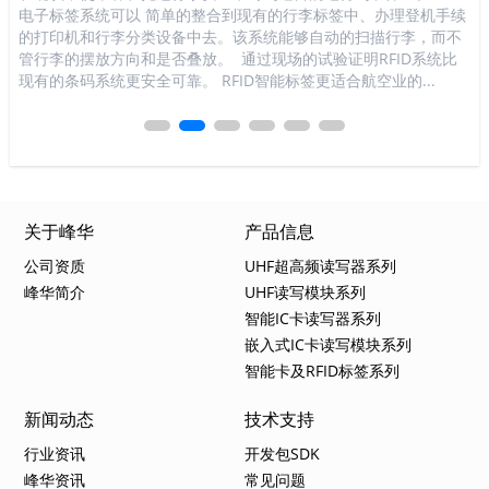
写
电子标签系统可以 简单的整合到现有的行李标签中、办理登机手续
难
只
的打印机和行李分类设备中去。该系统能够自动的扫描行李，而不
于
程
管行李的摆放方向和是否叠放。 通过现场的试验证明RFID系统比
客
息
现有的条码系统更安全可靠。 RFID智能标签更适合航空业的...
较
关于峰华
产品信息
公司资质
UHF超高频读写器系列
峰华简介
UHF读写模块系列
智能IC卡读写器系列
嵌入式IC卡读写模块系列
智能卡及RFID标签系列
新闻动态
技术支持
行业资讯
开发包SDK
峰华资讯
常见问题