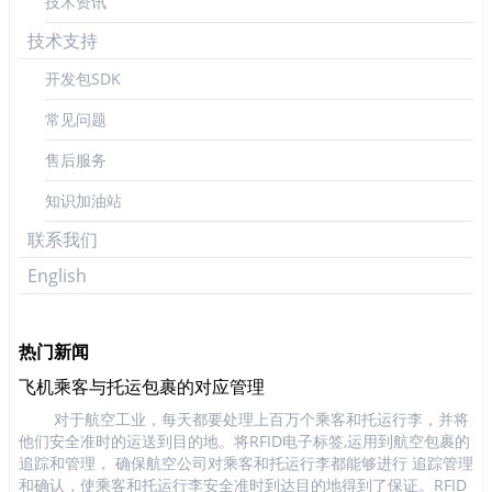
技术资讯
技术支持
开发包SDK
常见问题
售后服务
知识加油站
联系我们
English
热门新闻
飞机乘客与托运包裹的对应管理
餐
能
对于航空工业，每天都要处理上百万个乘客和托运行李，并将
餐
有
他们安全准时的运送到目的地。将RFID电子标签,运用到航空包裹的
面
子
追踪和管理， 确保航空公司对乘客和托运行李都能够进行 追踪管理
及
D识
和确认，使乘客和托运行李安全准时到达目的地得到了保证。RFID
过