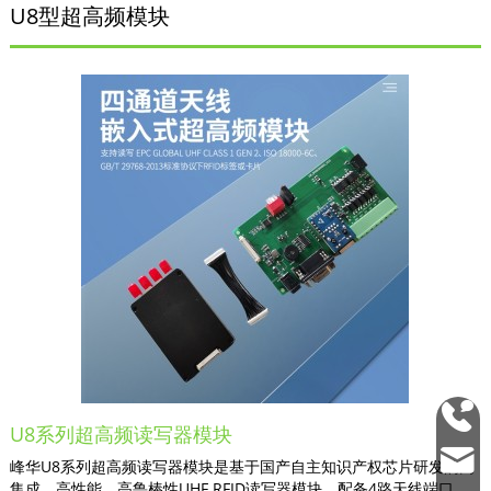
U8型超高频模块
0755
U8系列超高频读写器模块
2692
mark
峰华U8系列超高频读写器模块是基于国产自主知识产权芯片研发的高
3337
集成、高性能、高鲁棒性UHF RFID读写器模块，配备4路天线端口。