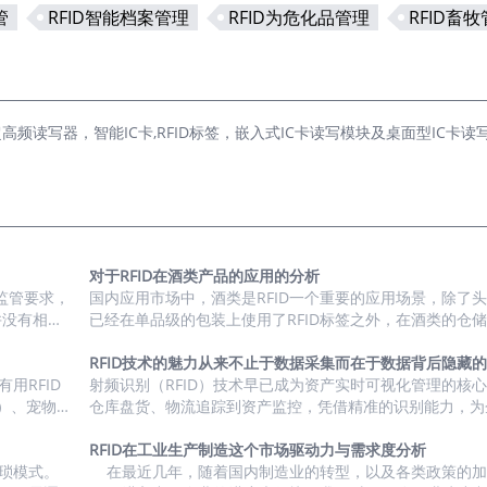
管
RFID智能档案管理
RFID为危化品管理
RFID畜
读写器，智能IC卡,RFID标签，嵌入式IC卡读写模块及桌面型IC卡读写
对于RFID在酒类产品的应用的分析
监管要求，
国内应用市场中，酒类是RFID一个重要的应用场景，除了
并没有相关
已经在单品级的包装上使用了RFID标签之外，在酒类的仓
场上也有相
节的载具上，RFID标签的使用也比较普及了。 1、市场驱
签在食品/
度分析 2、终端用户汇总盘点 3、市场潜力与渗透率 根据市场的实际
RFID技术的魅力从来不止于数据采集而在于数据背后隐藏
市场驱动力
用RFID
情况，我们看到的RFID在白酒行业的一个应用趋势是：在
射频识别（RFID）技术早已成为资产实时可视化管理的核
）、宠物类
上，主要选用的方案是HF（NFC），主要原因是NFC可以
仓库盘货、物流追踪到资产监控，凭借精准的识别能力，为
F两个频段
互动，可以进行酒类的防伪溯源功能。 而在酒类的流转过
控资产动态提供了可靠支撑。然而，随着应用场景的持续拓
康数据等，
载具的管理以UHF...
模的扩大，标签读取次数动辄达到数十亿级，海量原始数据
RFID在工业生产制造这个市场驱动力与需求度分析
、市场驱动
繁琐模式。
往往让企业陷入“数据过载” 的困境 —— 信息繁杂零散，难
在最近几年，随着国内制造业的转型，以及各类政策的加