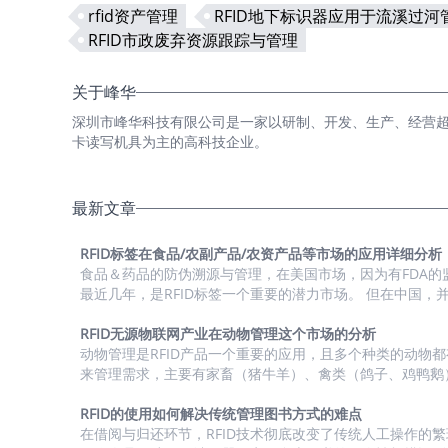
rfid资产管理
RFID地下标识器应用于流溪过河
RFID市政废弃资源跟踪与管理
关于峰华
深圳市峰华科技有限公司是一家以研制、开发、生产、经营超高频
卡读写机具为主的高科技企业。
最新文章
RFID标签在食品/农副产品/农资产品等市场的应用详细分析
食品＆药品的防伪溯源与管理，在美国市场，因为有FDA的
最近几年，是RFID标签一个重要的潜力市场。 但在中国，
的普适性政策对这类型的产品进行的大规模的监管，目前市
关的小范围政策的扶持，或者市场化的项目在落地。 RFID标
RFID无源物联网产业在动物管理这个市场的分析
农副产品/农资产品等市场的应用进行了详细的分析。 1、
动物管理是RFID产品一个重要的应用，且多个种类的动物都有
与需求度分析 2、市场潜力与渗透率 中国食品/农副产品/农资产品市
来管理需求，主要有家畜（猪牛羊）、禽类（鸽子、鸡鸭鹅
（猫犬）、实验动物（小白鼠等）。这个场景主要有UHF与L
场RFID标签需求潜力分析 细分市场 使用RFID的...
的方案，UHF适用于对动物的大规模盘点以及记录动物的健
RFID的使用如何解决传统管理图书方式的难点
LF则适用于注射到动物体内，从而进行身份识别管理等。 1
在借阅与归还环节，RFID技术彻底改变了传统人工操作的