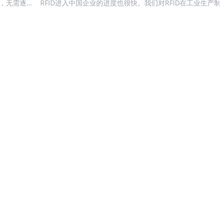
别，无需逐
有效价值。 事实上，RFID 技术的真正魅力，从来不止于数
RFID进入中国企业的进度也很快。我们对RFID在工业生产
养
借还操作，
身，而在于数据背后隐藏的商业洞察。这正是人工智能（AI
景进行了详细的分析。 1、市场驱动力与需求度分析 2、终端用户汇总
并关联馆藏
值所在：它能将 “标签被读取” 这类基础识别事件，...
盘点 工业生产的范围很大，根据我们调研了解，RFID在汽车生产、手
幅缩短单本
机等电子产品、家电、光伏、锂电等行业的应用比较集中 
者等待时
力与渗透率 中国工业生产制造市场RFID标签渗透率分析 基于市场渗
馆藏管理，
透率信息，我们对中国工业生产制造市场RFID标签出货量数据
.