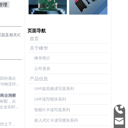
牧管理
页面导航
器及相关IC
首页
关于峰华
峰华简介
公司资质
产品信息
头部的酒企
储与物流环
UHF超高频读写器系列
动力与需求
的商业洞察
UHF读写模块系列
单品级的酒
心标配，从
与手机直接
企业实时掌
智能IC卡读写器系列
0755
程中，对于
展与部署规
2692
随之产生，
嵌入式IC卡读写模块系列
mark
3337
以快速提炼
持之下，