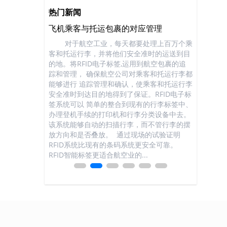
热门新闻
飞机乘客与托运包裹的对应管理
餐饮行业
种具有耐酸、耐
对于航空工业，每天都要处理上百万个乘
餐饮行业现
属介质中，因此
客和托运行李，并将他们安全准时的运送到目
主要通过
标签本身具有信
的地。将RFID电子标签,运用到航空包裹的追
活动吸引新
杂，流动性大的
踪和管理， 确保航空公司对乘客和托运行李都
各种新媒体
进行信息化管理是
能够进行 追踪管理和确认，使乘客和托运行李
来越难起到
RFID识别技
安全准时到达目的地得到了保证。RFID电子标
置，造成店
球唯一无法更改
签系统可以 简单的整合到现有的行李标签中、
“人气旺不
证机制和多重加
办理登机手续的打印机和行李分类设备中去。
餐饮店的客
保证只有该系统
该系统能够自动的扫描行李，而不管行李的摆
难对客户
。 识别和数
放方向和是否叠放。 通过现场的试验证明
费后无法做
 气瓶每次检
RFID系统比现有的条码系统更安全可靠。
失，客户回
...
RFID智能标签更适合航空业的...
死，不做团