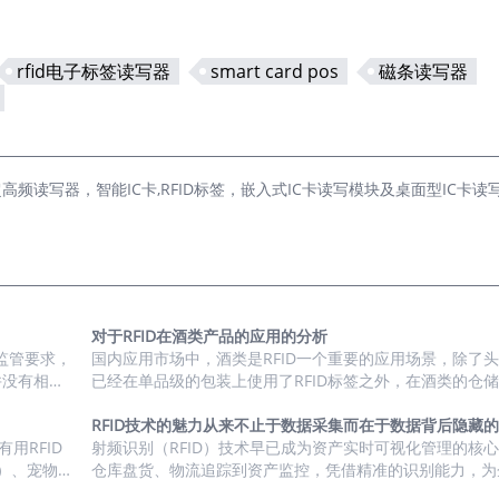
rfid电子标签读写器
smart card pos
磁条读写器
读写器，智能IC卡,RFID标签，嵌入式IC卡读写模块及桌面型IC卡读写
对于RFID在酒类产品的应用的分析
监管要求，
国内应用市场中，酒类是RFID一个重要的应用场景，除了
并没有相关
已经在单品级的包装上使用了RFID标签之外，在酒类的仓
场上也有相
节的载具上，RFID标签的使用也比较普及了。 1、市场驱
签在食品/
度分析 2、终端用户汇总盘点 3、市场潜力与渗透率 根据市场的实际
RFID技术的魅力从来不止于数据采集而在于数据背后隐藏
市场驱动力
用RFID
情况，我们看到的RFID在白酒行业的一个应用趋势是：在
射频识别（RFID）技术早已成为资产实时可视化管理的核
）、宠物类
上，主要选用的方案是HF（NFC），主要原因是NFC可以
仓库盘货、物流追踪到资产监控，凭借精准的识别能力，为
F两个频段
互动，可以进行酒类的防伪溯源功能。 而在酒类的流转过
控资产动态提供了可靠支撑。然而，随着应用场景的持续拓