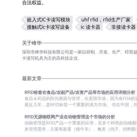
合法权益。
嵌入式IC卡读写模块
uhf rfid，rfid生产厂家
接触式lc卡读写设备
ic 读卡器
非接读卡器
关于峰华
深圳市峰华科技有限公司是一家以研制、开发、生产、经营超高频
卡读写机具为主的高科技企业。
最新文章
RFID标签在食品/农副产品/农资产品等市场的应用详细分析
食品＆药品的防伪溯源与管理，在美国市场，因为有FDA的
最近几年，是RFID标签一个重要的潜力市场。 但在中国，
的普适性政策对这类型的产品进行的大规模的监管，目前市
关的小范围政策的扶持，或者市场化的项目在落地。 RFID标
RFID无源物联网产业在动物管理这个市场的分析
农副产品/农资产品等市场的应用进行了详细的分析。 1、
动物管理是RFID产品一个重要的应用，且多个种类的动物都有
与需求度分析 2、市场潜力与渗透率 中国食品/农副产品/农资产品市
来管理需求，主要有家畜（猪牛羊）、禽类（鸽子、鸡鸭鹅
（猫犬）、实验动物（小白鼠等）。这个场景主要有UHF与L
场RFID标签需求潜力分析 细分市场 使用RFID的...