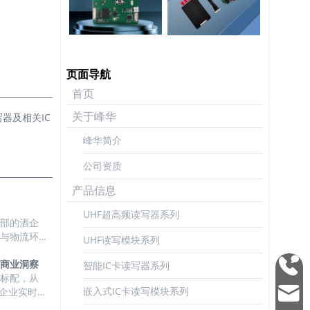
页面导航
首页
关于峰华
器及相关IC
峰华简介
公司资质
产品信息
UHF超高频读写器系列
头部的酒企
储与物流环
UHF读写模块系列
动力与需求
的商业洞察
智能IC卡读写器系列
0755
单品级的酒
心标配，从
2692
嵌入式IC卡读写模块系列
与手机直接
企业实时掌
mark
3337
程中，对于
展与部署规