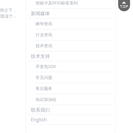
智能卡及RFID标签系列
随之产生，
以快速提炼
持之下，
新闻媒体
据采集本
制造这个场
）的核心价
峰华资讯
3、市场潜
行业资讯
技术资讯
评估...
技术支持
开发包SDK
常见问题
售后服务
知识加油站
联系我们
English