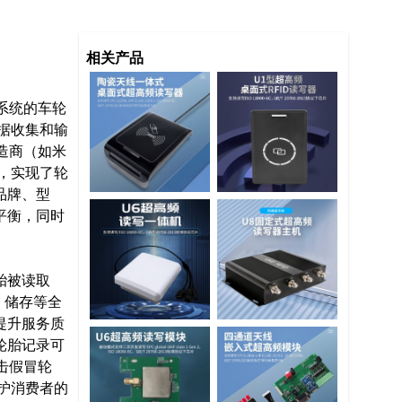
相关产品
系统的车轮
据收集和输
造商（如米
胎，实现了轮
品牌、型
平衡，同时
胎被读取
、储存等全
提升服务质
轮胎记录可
击假冒轮
保护消费者的