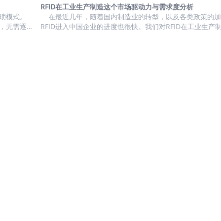
康数据等，
载具的管理以UHF...
模的扩大，标签读取次数动辄达到数十亿级，海量原始数据
RFID在工业生产制造这个市场驱动力与需求度分析
、市场驱动
繁琐模式。
往往让企业陷入“数据过载” 的困境 —— 信息繁杂零散，难
在最近几年，随着国内制造业的转型，以及各类政策的加
别，无需逐
有效价值。 事实上，RFID 技术的真正魅力，从来不止于数
RFID进入中国企业的进度也很快。我们对RFID在工业生产
养
借还操作，
身，而在于数据背后隐藏的商业洞察。这正是人工智能（AI
景进行了详细的分析。 1、市场驱动力与需求度分析 2、终端用户汇总
并关联馆藏
值所在：它能将 “标签被读取” 这类基础识别事件，...
盘点 工业生产的范围很大，根据我们调研了解，RFID在汽车生产、手
幅缩短单本
机等电子产品、家电、光伏、锂电等行业的应用比较集中 
者等待时
力与渗透率 中国工业生产制造市场RFID标签渗透率分析 基于市场渗
馆藏管理，
透率信息，我们对中国工业生产制造市场RFID标签出货量数据
.