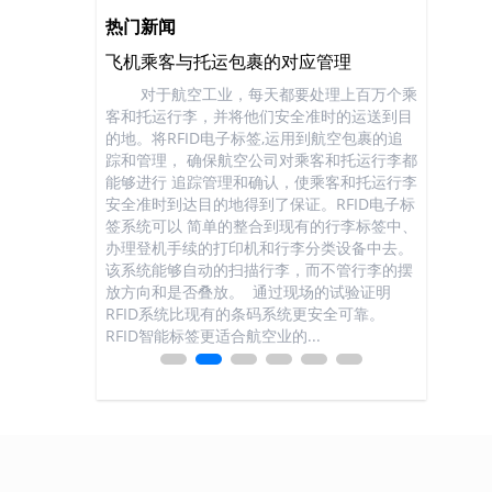
热门新闻
飞机乘客与托运包裹的对应管理
餐饮行业
种具有耐酸、耐
对于航空工业，每天都要处理上百万个乘
餐饮行业现
属介质中，因此
客和托运行李，并将他们安全准时的运送到目
主要通过
标签本身具有信
的地。将RFID电子标签,运用到航空包裹的追
活动吸引新
杂，流动性大的
踪和管理， 确保航空公司对乘客和托运行李都
各种新媒体
进行信息化管理是
能够进行 追踪管理和确认，使乘客和托运行李
来越难起到
RFID识别技
安全准时到达目的地得到了保证。RFID电子标
置，造成店
球唯一无法更改
签系统可以 简单的整合到现有的行李标签中、
“人气旺不
证机制和多重加
办理登机手续的打印机和行李分类设备中去。
餐饮店的客
保证只有该系统
该系统能够自动的扫描行李，而不管行李的摆
难对客户
。 识别和数
放方向和是否叠放。 通过现场的试验证明
费后无法做
 气瓶每次检
RFID系统比现有的条码系统更安全可靠。
失，客户回
...
RFID智能标签更适合航空业的...
死，不做团