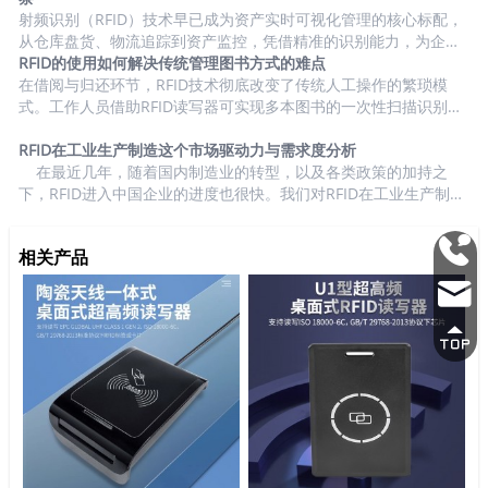
识别管理等。 1、市场驱动力与需求度分析 2、终端用户汇总盘点
射频识别（RFID）技术早已成为资产实时可视化管理的核心标配，
因本章节聚焦于UHF RFID，所以，我们主要盘点市场上UHF RFID
从仓库盘货、物流追踪到资产监控，凭借精准的识别能力，为企业
实时掌控资产动态提供了可靠支撑。然而，随着应用场景的持续拓
RFID的使用如何解决传统管理图书方式的难点
在动物领域的终端客户， 猪肉养殖...
展与部署规模的扩大，标签读取次数动辄达到数十亿级，海量原始
在借阅与归还环节，RFID技术彻底改变了传统人工操作的繁琐模
数据随之产生，往往让企业陷入“数据过载” 的困境 —— 信息繁杂零
式。工作人员借助RFID读写器可实现多本图书的一次性扫描识别，
散，难以快速提炼有效价值。 事实上，RFID 技术的真正魅力，从
无需逐本核对，读者甚至能通过自助借还设备完成身份验证与图书
来不止于数据采集本身，而在于数据背后隐藏的商业洞察。这正是
借还操作，整个过程仅需数十秒。归还时，读写器可快速读取图书
RFID在工业生产制造这个市场驱动力与需求度分析
人工智能（AI）的核心价值所在：它能将 “标签被读取” 这类基础识
信息并关联馆藏位置，配合智能分拣系统还能自动完成图书的分类
在最近几年，随着国内制造业的转型，以及各类政策的加持之
别事件，...
整理，大幅缩短单本图书处理时间，有效缓解高峰期排队拥堵问
下，RFID进入中国企业的进度也很快。我们对RFID在工业生产制造
题，既减少了读者等待时间，也减轻了工作人员的重复劳动压力。
这个场景进行了详细的分析。 1、市场驱动力与需求度分析 2、终
对于图书盘点与馆藏管理，RFID技术让高效精准盘点成为可能。工
端用户汇总盘点 工业生产的范围很大，根据我们调研了解，RFID在
0755
相关产品
作人员手持便携式R...
汽车生产、手机等电子产品、家电、光伏、锂电等行业的应用比较
2692
集中 3、市场潜力与渗透率 中国工业生产制造市场RFID标签渗透
mark
率分析 基于市场渗透率信息，我们对中国工业生产制造市场RFID
3337
标签出货量数据评估...