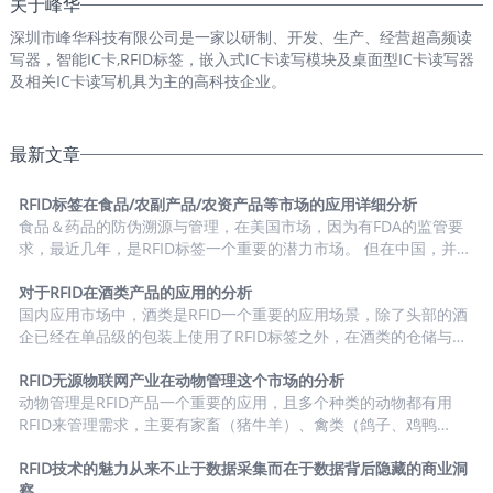
关于峰华
深圳市峰华科技有限公司是一家以研制、开发、生产、经营超高频读
写器，智能IC卡,RFID标签，嵌入式IC卡读写模块及桌面型IC卡读写器
及相关IC卡读写机具为主的高科技企业。
最新文章
RFID标签在食品/农副产品/农资产品等市场的应用详细分析
食品＆药品的防伪溯源与管理，在美国市场，因为有FDA的监管要
求，最近几年，是RFID标签一个重要的潜力市场。 但在中国，并没
有相关的普适性政策对这类型的产品进行的大规模的监管，目前市
场上也有相关的小范围政策的扶持，或者市场化的项目在落地。
对于RFID在酒类产品的应用的分析
RFID标签在食品/农副产品/农资产品等市场的应用进行了详细的分
国内应用市场中，酒类是RFID一个重要的应用场景，除了头部的酒
析。 1、市场驱动力与需求度分析 2、市场潜力与渗透率 中国食
企已经在单品级的包装上使用了RFID标签之外，在酒类的仓储与物
品/农副产品/农资产品市场RFID标签需求潜力分析 细分市场 使用
流环节的载具上，RFID标签的使用也比较普及了。 1、市场驱动力
RFID的...
与需求度分析 2、终端用户汇总盘点 3、市场潜力与渗透率 根据市
RFID无源物联网产业在动物管理这个市场的分析
场的实际情况，我们看到的RFID在白酒行业的一个应用趋势是：在
动物管理是RFID产品一个重要的应用，且多个种类的动物都有用
单品级的酒上，主要选用的方案是HF（NFC），主要原因是NFC可
RFID来管理需求，主要有家畜（猪牛羊）、禽类（鸽子、鸡鸭
以与手机直接互动，可以进行酒类的防伪溯源功能。 而在酒类的流
鹅）、宠物类（猫犬）、实验动物（小白鼠等）。这个场景主要有
转过程中，对于载具的管理以UHF...
UHF与LF两个频段的方案，UHF适用于对动物的大规模盘点以及记
RFID技术的魅力从来不止于数据采集而在于数据背后隐藏的商业洞
录动物的健康数据等，LF则适用于注射到动物体内，从而进行身份
察