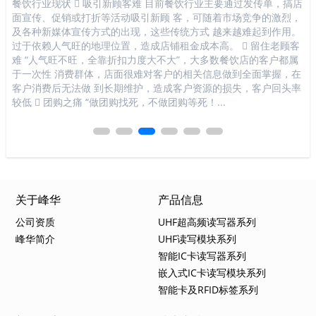
将
餐饮行业现状  吸引新顾客难 目前餐饮行业主要通过发传单，搞店
K
裹的
面宣传、促销或打折等活动吸引新顾 客，可随着市场竞争的激烈，
行
管理
及各种新媒体宣传方式的出现，这些传统方式 越来越难起到作用。
式
D
过于依赖人气旺的地理位置，造成店铺租金成本高。  留住老顾客
顾
续
难 “人气旺不旺，全靠折扣力度大不大”，大多数餐饮店的客户都属
数
不
于一次性 消费群体，店面很难对客户的相关信息做到全面掌握，在
做
比
客户消费后无法做 到长期维护，造成客户资源的损失，客户回头率
损
较低  团购之痛 “做团购找死，不做团购等死！...
死
关于峰华
产品信息
公司资质
UHF超高频读写器系列
峰华简介
UHF读写模块系列
智能IC卡读写器系列
嵌入式IC卡读写模块系列
智能卡及RFID标签系列