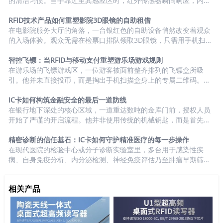
启动的简单步骤，更是一整套数字化办公安全与成本管控流程的开
的清洁习惯。当手靠近至其感应区时，红外传感器瞬间响应，内置
端。 权限管理：从开放使用到精准授权 内置的IC卡读写模块将普通
泵机精准推送出定量的绵密泡沫——全程无需触碰，既卫生又优
办公设备转变为受控的智能终端： &...
雅。然而，这款设备的真正革新并非仅在于"感应出泡"，而藏在其
RFID技术产品如何重塑影院3D眼镜的自助租借
机身内部那个不起眼的RFID识别模块中：它决定了只有粘贴了特定
在电影院服务大厅的角落，一台银红色的自助设备悄然改变着观众
RFID标签的品牌官方洗手液，才能唤醒这台机器的工作权限。 技术
的入场体验。观众无需在检票口排队领取3D眼镜，只需用手机扫描
闭环：从“开放兼容”到“生态锁定” 传统感应洗手液机多采用物理...
设备上的二维码，选择租借数量并完成支付。下一秒，设备内部传
来轻柔的机械传动声——一副副贴有RFID标签的3D眼镜被精准运送
智控飞镖：当RFID与移动支付重塑游乐场游戏规则
到取件窗口的透明仓内。当观众打开仓门取走眼镜的瞬间，一场由
在游乐场的飞镖游戏区，一位游客被面前整齐排列的飞镖盒所吸
超高频RFID技术主导的智慧化管理已同步启动。 全流程自动化管理
引。他并未直接投币，而是掏出手机扫描盒身上的专属二维码。在
设备内置深圳市峰华科技的超高频RFID识别模块构成了系统的感知
简洁的应用界面中，他选择了"15分钟畅玩套餐"并完成移动支付。
核心： ·...
支付成功的瞬间，飞镖盒上的指示灯由红转绿，盒盖应声解锁弹开
IC卡如何构筑金融安全的最后一道防线
——一场由技术重新定义的传统飞镖游戏，就此拉开序幕。 智慧
在银行地下深处的核心区域，一道重达数吨的金库门前，授权人员
管控的闭环设计 飞镖盒内置的超高频RFID模块是整个系统的核心感
开始了严谨的开启流程。他并非使用传统的机械钥匙，而是首先将
知单元： · 一镖一码：每支飞镖尾端嵌入微型超高频RFID标签，拥
一张特制的授权IC卡插入门禁读卡器，随即在生物识别终端完成人
有全球唯一编码 · 批量感知：当盒盖开启，系统瞬间记录被取...
脸扫描，最后输入动态密码。三重验证在毫秒间于后台完成比对，
精密诊断的信任基石：IC卡如何守护精准医疗的每一步操作
伴随着沉闷的机械传动声，厚重的金库门缓缓开启。与此同时，一
在现代医院的检验中心或分子诊断实验室里，多台用于感染性疾
条包含操作者身份、验证方式、精确到毫秒的时间戳记录，已同步
病、自身免疫分析、内分泌检测、神经免疫评估乃至肿瘤早期筛查
生成并加密传输至安全控制中心——这标志着一次被全程数字化监
的精密诊断设备整齐排列。一位检验技师走向一台大型全自动化学
控的库房出入流程正式开始。 多重验证：构建坚不可摧的准入防
发光免疫分析仪，他并未直接触控屏幕，而是将一张个人专属的加
相关产品
线 在金融安全的核心领域...
密IC卡平稳插入卡槽。设备在完成身份验证后随即启动，交互界面
自动载入其权限内的检测项目菜单。一次事关重大的精准诊断流
程，由此在严格授权下展开——设备系统同步开启，开始记录与这
张IC卡绑定的每一个操作步骤。 身份验证：精准操作的第...