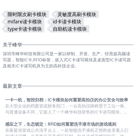
限时限次刷卡模块
灵敏度高刷卡模块
mifare读卡模块
id卡读卡模块
type卡读卡模块
自助机读卡模块
关于峰华
深圳市峰华科技有限公司是一家以研制、开发、生产、经营超高频读
写器，智能IC卡,RFID标签，嵌入式IC卡读写模块及桌面型IC卡读写器
及相关IC卡读写机具为主的高科技企业。
最新文章
一卡一机，智控归档：IC卡模块如何重塑高拍仪的办公安全与效率
在大型企业的档案室或财务部门，一台高拍仪静静置于工位一角。
与普通设备不同，它嵌入了一个峰华科技研售的IC卡读写模块。当
员工需要扫描重要合同或票据时，并不能直接按下启动键，而是必
须将自己的员工IC卡贴近感应区。随着一声认证提示音，高拍仪的
感应之下，生态锁定：RFID如何重塑洗手液市场的游戏规则
指示灯由红转绿，操作界面才在屏幕上缓缓展开——这不仅是设备
在家庭浴室或公共洗手台上，一款智能洗手液机正悄然改变着人们