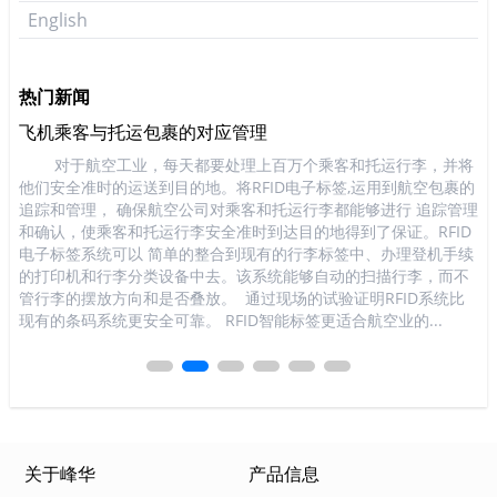
English
热门新闻
飞机乘客与托运包裹的对应管理
餐
能
对于航空工业，每天都要处理上百万个乘客和托运行李，并将
餐
有
他们安全准时的运送到目的地。将RFID电子标签,运用到航空包裹的
面
子
追踪和管理， 确保航空公司对乘客和托运行李都能够进行 追踪管理
及
D识
和确认，使乘客和托运行李安全准时到达目的地得到了保证。RFID
过
写
电子标签系统可以 简单的整合到现有的行李标签中、办理登机手续
难
只
的打印机和行李分类设备中去。该系统能够自动的扫描行李，而不
于
程
管行李的摆放方向和是否叠放。 通过现场的试验证明RFID系统比
客
息
现有的条码系统更安全可靠。 RFID智能标签更适合航空业的...
较
关于峰华
产品信息